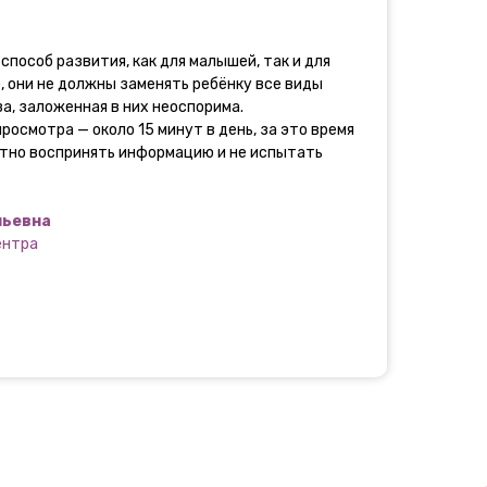
ы
пособ развития, как для малышей, так и для
, они не должны заменять ребёнку все виды
а, заложенная в них неоспорима.
осмотра — около 15 минут в день, за это время
атно воспринять информацию и не испытать
льевна
ентра
PA