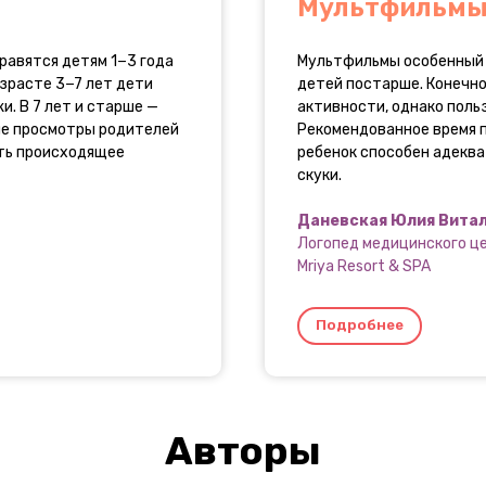
Мультфильм
равятся детям 1−3 года
Мультфильмы особенный с
озрасте 3−7 лет дети
детей постарше. Конечно
и. В 7 лет и старше —
активности, однако польз
ые просмотры родителей
Рекомендованное время пр
ать происходящее
ребенок способен адекв
скуки.
Даневская Юлия Вита
Логопед медицинского ц
Mriya Resort & SPA
Авторы
Подробнее
Логопед медицинского центра Mriya Resort & S