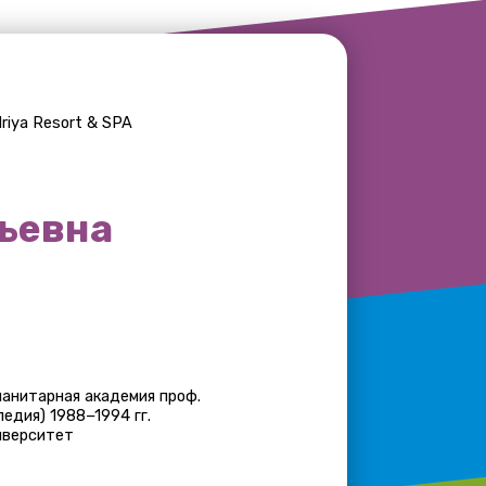
демия проф.
4 гг.