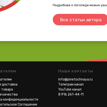
пателям
Наши контакты
вателям
info@pinetochnaya.ru
и доставка
Телеграм канал
 товара
YouTube канал
я качества
8 916 261-44-11
а конфиденциальности
ательское Соглашение